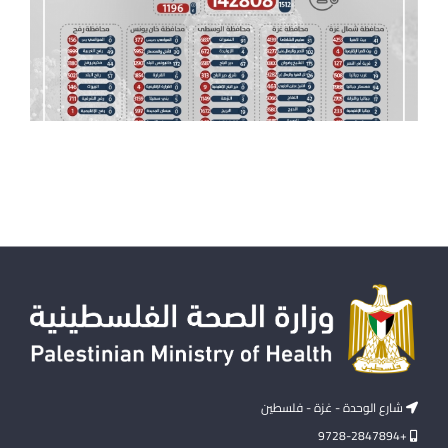
شارع الوحدة - غزة - فلسطين
+9728-2847894