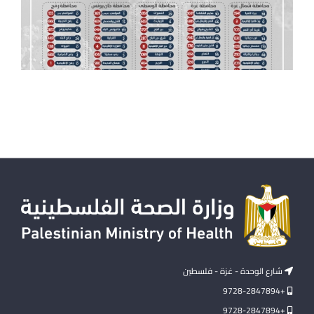
شارع الوحدة - غزة - فلسطين
+9728-2847894
+9728-2847894