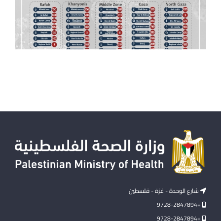
شارع الوحدة - غزة - فلسطين
+9728-2847894
+9728-2847894