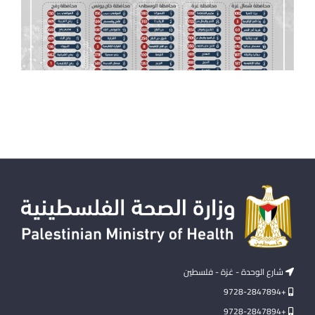
شارع الوحدة - غزة - فلسطين
+9728-2847894
+9728-2847894