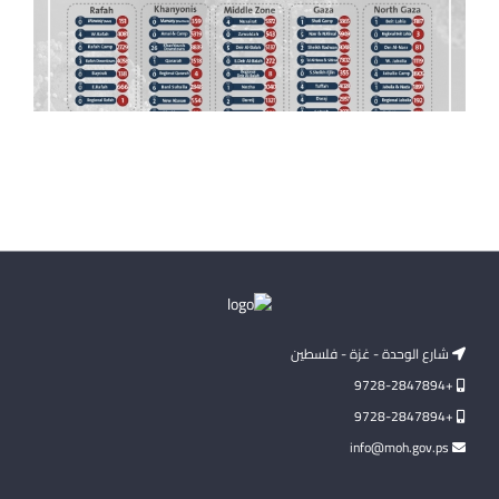
شارع الوحدة - غزة - فلسطين
+9728-2847894
+9728-2847894
info@moh.gov.ps