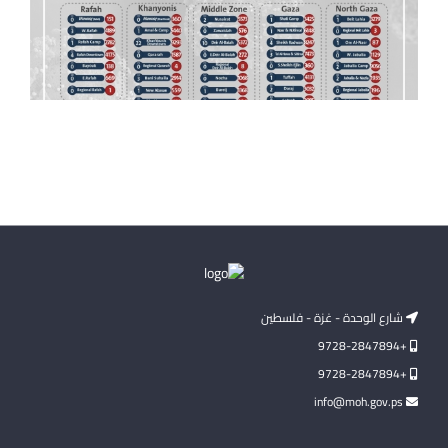
شارع الوحدة - غزة - فلسطين
+9728-2847894
+9728-2847894
info@moh.gov.ps