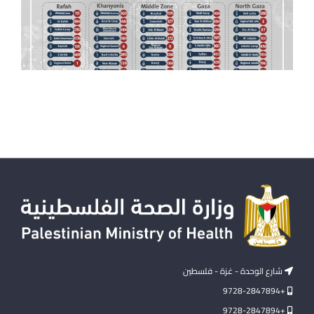
شارع الوحدة - غزة - فلسطين
+9728-2847894
+9728-2847894