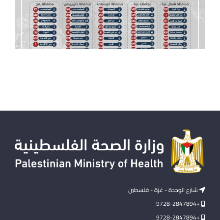
شارع الوحدة - غزة - فلسطين
+9728-2847894
+9728-2847894