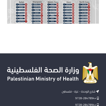
شارع الوحدة - غزة - فلسطين
+9728-2847894
+9728-2847894