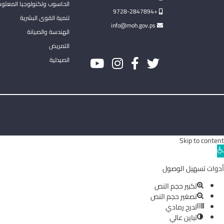
الحاسوب وتكنولوجيا المعلو
+9728-2847894
تنمية القوى البشرية
info@moh.gov.ps
الهندسة والصيانة
التمريض
الصيدلية
Skip to content
Ope
toolba
أدوات تسهيل الوصول
تكبير حجم النص
تصغير حجم النص
تدرج رمادي
تباين عالي