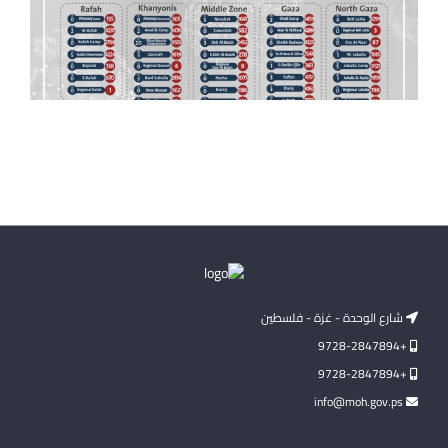
شارع الوحدة - غزة - فلسطين
+9728-2847894
+9728-2847894
info@moh.gov.ps