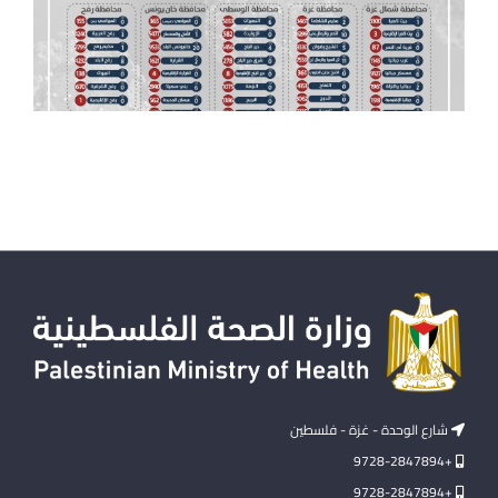
شارع الوحدة - غزة - فلسطين
+9728-2847894
+9728-2847894