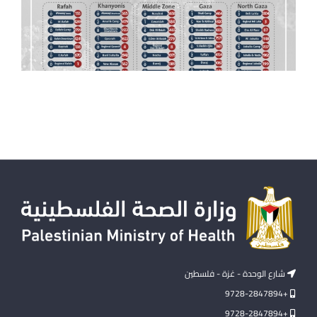
شارع الوحدة - غزة - فلسطين
+9728-2847894
+9728-2847894