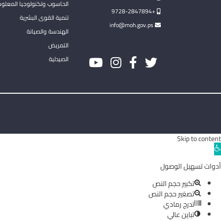
الحاسوب وتكنولوجيا المعلو
+9728-2847894
تنمية القوى البشرية
info@moh.gov.ps
الهندسة والصيانة
التمريض
الصيدلية
Skip to content
Ope
toolba
أدوات تسهيل الوصول
تكبير حجم النص
تصغير حجم النص
تدرج رمادي
تباين عالي