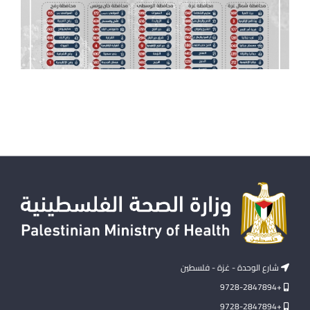
شارع الوحدة - غزة - فلسطين
+9728-2847894
+9728-2847894