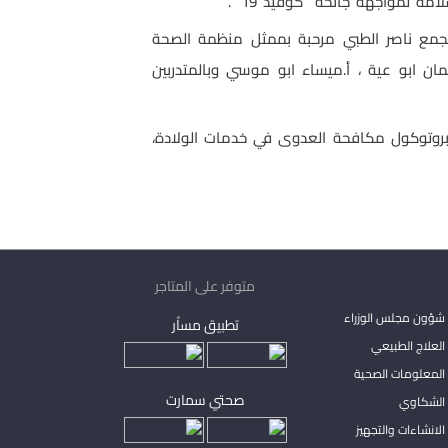
 مجمع ناصر الطبي مرحبة بممثل منظمة الصحة
مان ابو عية ، أ.ميساء ابو موسي وبالمتدربين
ت وبروتوكول مكافحة العدوى في خدمات الولادة،
متوفر على المتاجر
شؤون مجلس الوزراء
تطبيق مساْر
لعلاج الطبيعي
المعلومات الصحية
صحتي سمارت
الشكاوي
لانشاءات والتجهيز