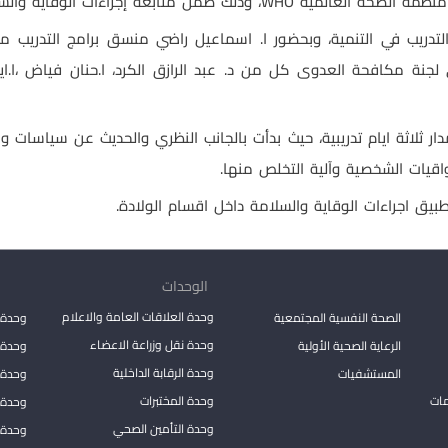
ات الوقاية والسلامة لمواجهة جائحة “كوفيد 19 “.
لتدريب في التنمية، وبحضور ا. اسماعيل راضي منسق برامج التدريب
في لجنة مكافحة العدوى كل من د. عبد الرازق الكرد، ا.حنان فياض ،ا.اي
مدار ثلاثة ايام تدريبية، حيث بدأت بالجانب النظري والحديث عن سياسا
واقيات الشخصية وآلية التخلص منها.
طبيق اجراءات الوقاية والسلامة داخل اقسام الولادة.
الوحدات
وحدة العلاقات العامة والاعلام
الصحة النفسية المجتمعية
وحدة 
وحدة نقل وزراعة الاعضاء
الرعاية الصحية الأولية
وحدة ا
وحدة الرقابة الداخلية
المستشفيات
وحدة 
مات
وحدة المختبرات
وحدة 
وحدة التأمين الصحي
وحدة ا