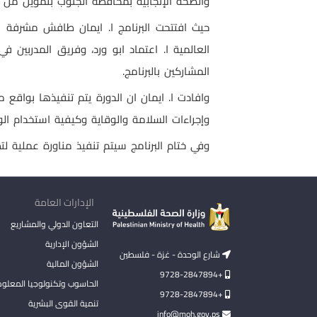
والصحة الإنجابية بمحافظة الجنوب بتمويل من منظمة الصحة العالمية WHO، وذلك ضمن متابعة إجراء
حيث افتتحت البرنامج ا. ايمان طافش مشرفة ا
العالمية ا. اعتماد ابو ورد، وفريق المدربين 
المشاركين بالبرنامج.
وافادت ا. ايمان ان الدورة يتم تنفيذها بواقع 
وإجراءات السلامة والوقاية وكيفية استخدام ال
وفي ختام البرنامج سيتم تنفيذ مناورة عملية لت
الإدارات العامة
التعاون الدولي والمشاريع
الشؤون الإدارية
شارع الوحدة - غزة - فلسطين
الشؤون المالية
+9728-2847894
الحاسوب وتكنولوجيا المعلو
+9728-2847894
تنمية القوى البشرية
info@moh.gov.ps