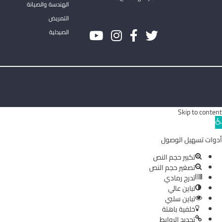
الهندسة والصيانة
التمريض
الصيدلية
Skip to content
Ope
toolba
أدوات تسهيل الوصول
تكبير حجم النص
تصغير حجم النص
تدرج رمادي
تباين عالي
تباين سلبي
خلفية باهتة
تحديد الروابط