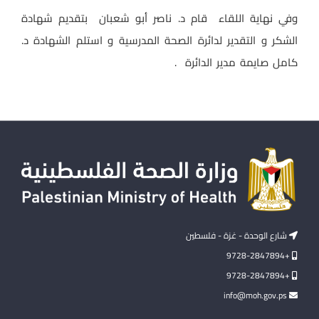
وفي نهاية اللقاء قام د. ناصر أبو شعبان بتقديم شهادة
الشكر و التقدير لدائرة الصحة المدرسية و استلم الشهادة د.
كامل صايمة مدير الدائرة .
شارع الوحدة - غزة - فلسطين
+9728-2847894
+9728-2847894
info@moh.gov.ps