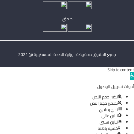
صحتي
جميع الحقوق محفوظة | وزارة الصحة الفلسطينية @ 2021
Skip to content
Ope
toolba
أدوات تسهيل الوصول
تكبير حجم النص
تصغير حجم النص
تدرج رمادي
تباين عالي
تباين سلبي
خلفية باهتة