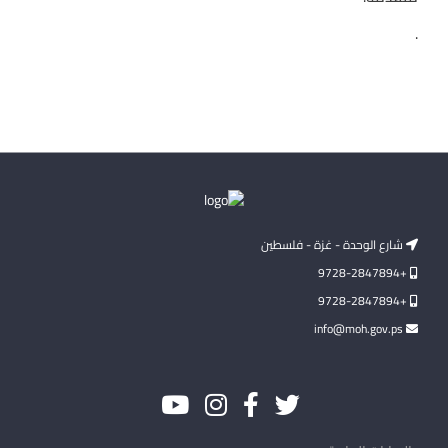
.
شارع الوحدة - غزة - فلسطين
+9728-2847894
+9728-2847894
info@moh.gov.ps