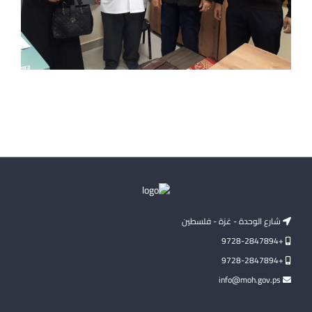
شارع الوحدة - غزة - فلسطين
+9728-2847894
+9728-2847894
info@moh.gov.ps