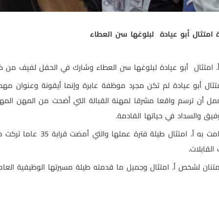
ة امتثال أبو عيادة لبلوغها سن العطاء
 أ. امتثال أبو عيادة لبلوغها سن العطاء وشارك في الحفل لفيف من كو
متثال أبو عيادة لم تكن مجرد موظفة عابرة وإنما أيقونة وعنوان مهم
ل أن ترسم واقعا مشرقا لمهنة القبالة التي أضحت من المهن الم
فيق والسداد في حياتها القادمة.
وبدورهم، شكر المتحدثين الدور الري
القابلات.
متنان لشخص أ. امتثال وجميل ما قدمته طيلة مسيرتها الوظيفية العامر