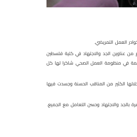
ادر العمل التمريضي.
 من عناوين الجد والاجتهاد في كلية فلسطين
همة في منظومة العمل الصحي شاكرا لها كل
ادي الذي قامت به أ. امتثال طيلة فترة عملها والتي أمضت قرابة 35 عاما تركت خلالها الكثير من المناقب الحسنة وجسدت فيها
ة بالجد والاجتهاد وحسن التعامل مع الجميع.