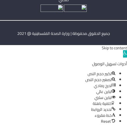
جميع الحقوق محفوظة | وزارة الصحة الفلسطينية @ 2021
Skip to content
Ope
toolba
أدوات تسهيل الوصول
تكبير حجم النص
تصغير حجم النص
تدرج رمادي
تباين عالي
تباين سلبي
خلفية باهتة
تحديد الروابط
خط مقروء
Reset