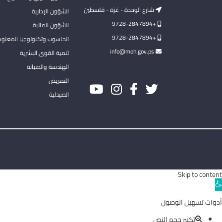
شارع الوحدة - غزة - فلسطين
الشؤون الإدارية
+9728-2847894
الشؤون المالية
+9728-2847894
الحاسوب وتكنولوجيا المعلو
info@moh.gov.ps
تنمية القوى البشرية
الهندسة والصيانة
التمريض
الصيدلية
Skip to content
Ope
toolba
أدوات تسهيل الوصول
تكبير حجم النص