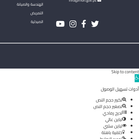
info@moh.gov.ps
الهندسة والصيانة
التمريض
الصيدلية
Skip to content
Ope
toolba
أدوات تسهيل الوصول
تكبير حجم النص
تصغير حجم النص
تدرج رمادي
تباين عالي
تباين سلبي
خلفية باهتة
تحديد الروابط