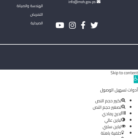
info@moh.gov.ps
الهندسة والصيانة
التمريض
الصيدلية
Skip to content
Ope
toolba
أدوات تسهيل الوصول
تكبير حجم النص
تصغير حجم النص
تدرج رمادي
تباين عالي
تباين سلبي
خلفية باهتة