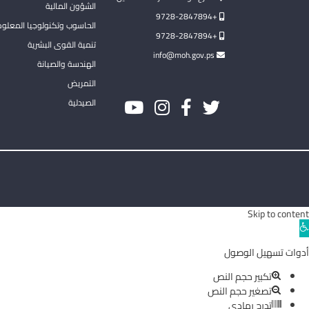
الشؤون المالية
+9728-2847894
الحاسوب وتكنولوجيا المعلو
+9728-2847894
تنمية القوى البشرية
info@moh.gov.ps
الهندسة والصيانة
التمريض
الصيدلية
Skip to content
Ope
toolba
أدوات تسهيل الوصول
تكبير حجم النص
تصغير حجم النص
تدرج رمادي