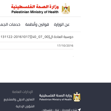
Ski
t
conten
عن الوزارة
قوانين وأنظمة
خدمات الجمه
حوسبة العادة ال[00_07_40][20161017-131122-5]
17/10/2016
الإدارات العامة
التعاون الدولي والمشاريع
الشؤون الإدارية
شارع الوحدة - غزة - فلسطين