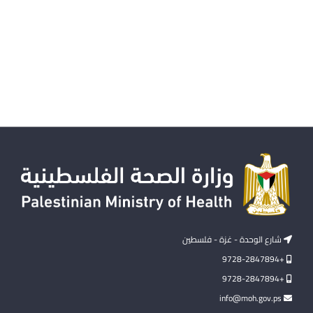
شارع الوحدة - غزة - فلسطين
+9728-2847894
+9728-2847894
info@moh.gov.ps