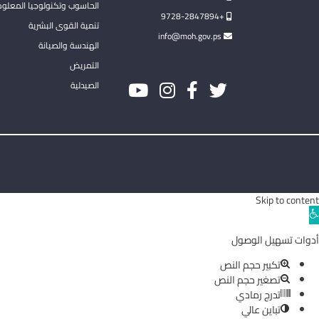
الحاسوب وتكنولوجيا المعلو
+9728-2847894
تنمية القوى البشرية
info@moh.gov.ps
الهندسة والصيانة
التمريض
الصيدلية
Skip to content
Ope
toolba
أدوات تسهيل الوصول
تكبير حجم النص
تصغير حجم النص
تدرج رمادي
تباين عالي