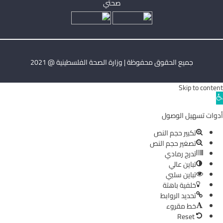
صحتي
جميع الحقوق محفوظة | وزارة الصحة الفلسطينية @ 2021
Skip to content
Ope
toolba
أدوات تسهيل الوصول
تكبير حجم النص
تصغير حجم النص
تدرج رمادي
تباين عالي
تباين سلبي
خلفية باهتة
تحديد الروابط
خط مقروء
Reset