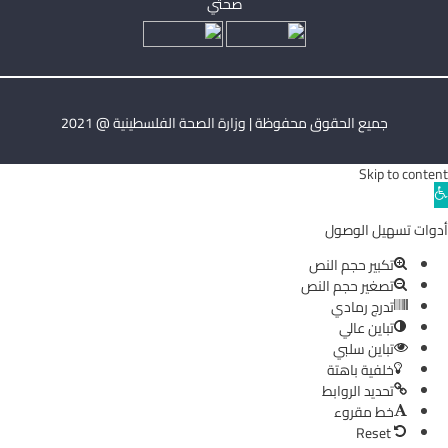
صحتي
جميع الحقوق محفوظة | وزارة الصحة الفلسطينية @ 2021
Skip to content
Ope
toolba
أدوات تسهيل الوصول
تكبير حجم النص
تصغير حجم النص
تدرج رمادي
تباين عالي
تباين سلبي
خلفية باهتة
تحديد الروابط
خط مقروء
Reset