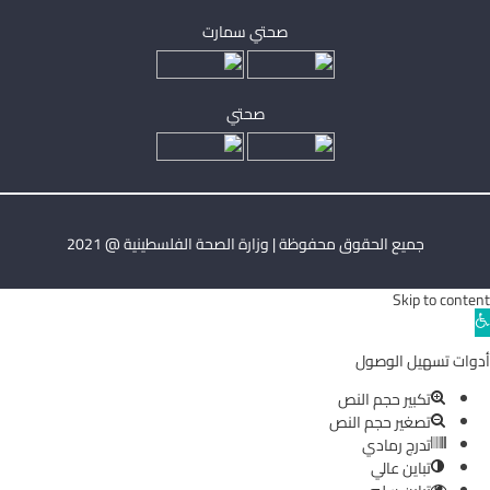
صحتي سمارت
صحتي
جميع الحقوق محفوظة | وزارة الصحة الفلسطينية @ 2021
Skip to content
Ope
toolba
أدوات تسهيل الوصول
تكبير حجم النص
تصغير حجم النص
تدرج رمادي
تباين عالي