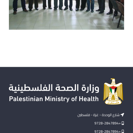
شارع الوحدة - غزة - فلسطين
+9728-2847894
+9728-2847894