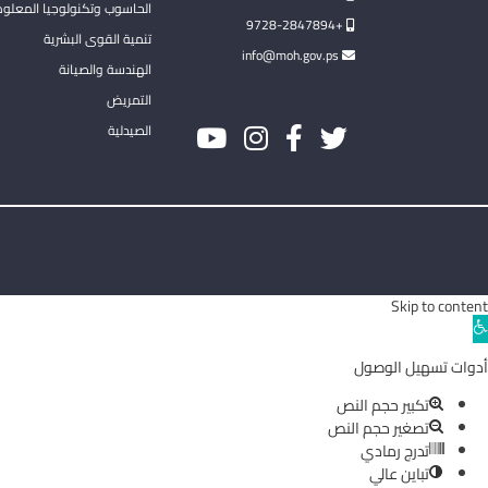
الحاسوب وتكنولوجيا المعلو
+9728-2847894
تنمية القوى البشرية
info@moh.gov.ps
الهندسة والصيانة
التمريض
الصيدلية
Skip to content
Ope
toolba
أدوات تسهيل الوصول
تكبير حجم النص
تصغير حجم النص
تدرج رمادي
تباين عالي