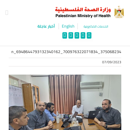
Ski
t
conten
English
أخبار عاجلة
الخدمات الالكترونية
WhatsApp
Instagram
YouTube
Twitter
Facebook
375068234_700976322071834_6948644793132340162_n
07/09/2023