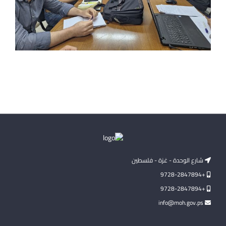
شارع الوحدة - غزة - فلسطين
+9728-2847894
+9728-2847894
info@moh.gov.ps