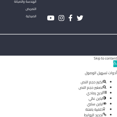
الهندسة والصيانة
التمريض
الصيدلية
Skip to content
Ope
toolba
أدوات تسهيل الوصول
تكبير حجم النص
تصغير حجم النص
تدرج رمادي
تباين عالي
تباين سلبي
خلفية باهتة
تحديد الروابط