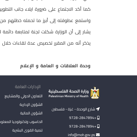
كما أكد الاجتماع على ضرورة ايلاء جانب التطوير
واستمع عطوفته إلى أبرز ما تحمله خطتهم من 
يشار إلى أن الوزارة شكلت لجنة لمتابعة دائمة 
يذكر أنه من المقرر تخصيص عدة لقاءات خلال الأ
وحدة العلاقات و العامة و الإعلام
الإدارات العامة
التعاون الدولي والمشاريع
الشؤون الإدارية
شارع الوحدة - غزة - فلسطين
الشؤون المالية
+9728-2847894
الحاسوب وتكنولوجيا المعلو
+9728-2847894
تنمية القوى البشرية
info@moh.gov.ps