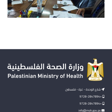
شارع الوحدة - غزة - فلسطين
+9728-2847894
+9728-2847894
info@moh.gov.ps