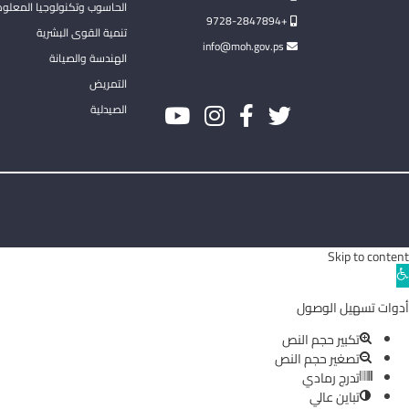
الحاسوب وتكنولوجيا المعلو
+9728-2847894
تنمية القوى البشرية
info@moh.gov.ps
الهندسة والصيانة
التمريض
الصيدلية
Skip to content
Ope
toolba
أدوات تسهيل الوصول
تكبير حجم النص
تصغير حجم النص
تدرج رمادي
تباين عالي