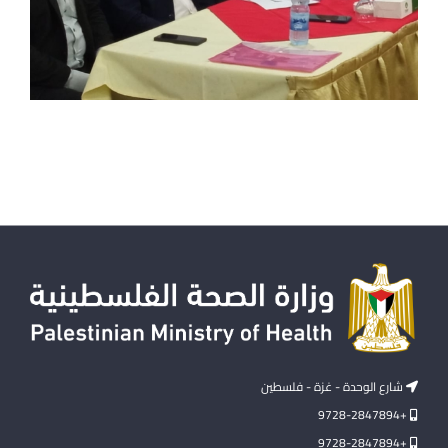
شارع الوحدة - غزة - فلسطين
+9728-2847894
+9728-2847894