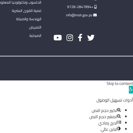
الحاسوب وتكنولوجيا المعلو
+9728-2847894
تنمية القوى البشرية
info@moh.gov.ps
الهندسة والصيانة
التمريض
الصيدلية
Skip to content
Ope
toolba
أدوات تسهيل الوصول
تكبير حجم النص
تصغير حجم النص
تدرج رمادي
تباين عالي