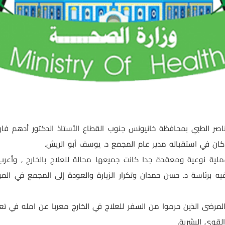
صر الطبي بمحافظة خانيونس جنوب القطاع الأستاذ الدكتور أدهم فا
كان في استقباله مدير عام المجمع د. يوسف أبو الريش.
رى الجراح المصري خلال يومين فقط 17 عملية نوعية ومعقدة جدا كانت جميعها محالة للعلاج
 فيه برئاسة د. حسن حمدان وتكرار الزيارة والعودة إلى المجمع في ا
رضى الذين حرموا من السفر للعلاج في الخارج معربا عن امله في تعزي
لقوى البشرية.