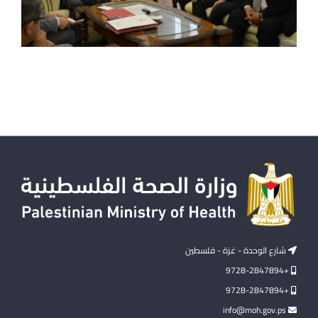
شارع الوحدة - غزة - فلسطين
+9728-2847894
+9728-2847894
info@moh.gov.ps