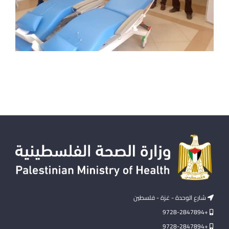
شارع الوحدة - غزة - فلسطين
+9728-2847894
+9728-2847894