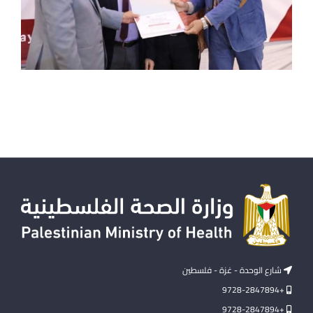
شارع الوحدة - غزة - فلسطين
+9728-2847894
+9728-2847894