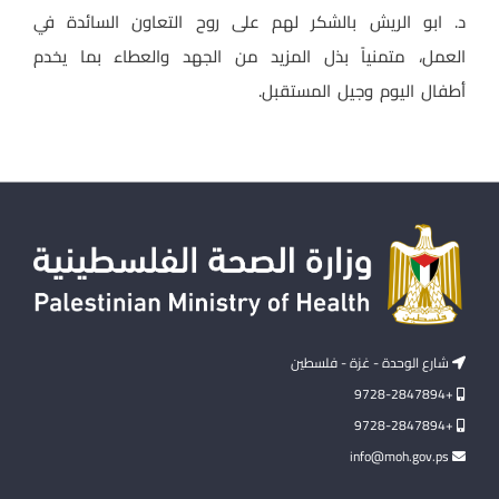
د. ابو الريش بالشكر لهم على روح التعاون السائدة في
العمل، متمنياً بذل المزيد من الجهد والعطاء بما يخدم
أطفال اليوم وجيل المستقبل.
شارع الوحدة - غزة - فلسطين
+9728-2847894
+9728-2847894
info@moh.gov.ps