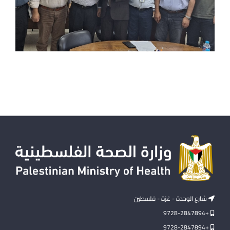
شارع الوحدة - غزة - فلسطين
+9728-2847894
+9728-2847894