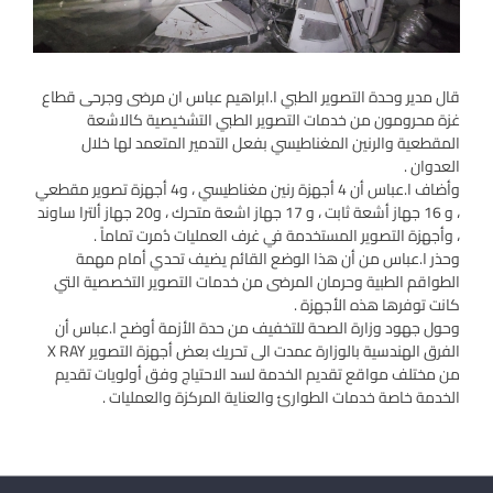
قال مدير وحدة التصوير الطبي ا.ابراهيم عباس ان مرضى وجرحى قطاع
غزة محرومون من خدمات التصوير الطبي التشخيصية كالاشعة
المقطعية والرنين المغناطيسي بفعل التدمير المتعمد لها خلال
العدوان .
وأضاف ا.عباس أن 4 أجهزة رنين مغناطيسي ، و4 أجهزة تصوير مقطعي
، و 16 جهاز أشعة ثابت ، و 17 جهاز اشعة متحرك ، و20 جهاز ألترا ساوند
، وأجهزة التصوير المستخدمة في غرف العمليات دُمرت تماماً .
وحذر ا.عباس من أن هذا الوضع القائم يضيف تحدي أمام مهمة
الطواقم الطبية وحرمان المرضى من خدمات التصوير التخصصية التي
كانت توفرها هذه الأجهزة .
وحول جهود وزارة الصحة للتخفيف من حدة الأزمة أوضح ا.عباس أن
الفرق الهندسية بالوزارة عمدت الى تحريك بعض أجهزة التصوير X RAY
من مختلف مواقع تقديم الخدمة لسد الاحتياج وفق أولويات تقديم
الخدمة خاصة خدمات الطوارئ والعناية المركزة والعمليات .