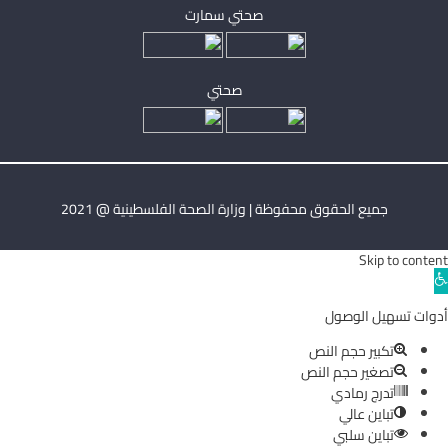
صحتي سمارت
صحتي
جميع الحقوق محفوظة | وزارة الصحة الفلسطينية @ 2021
Skip to content
Ope
toolba
أدوات تسهيل الوصول
تكبير حجم النص
تصغير حجم النص
تدرج رمادي
تباين عالي
تباين سلبي