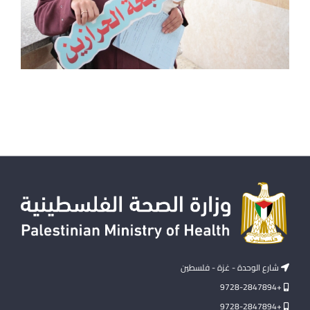
شارع الوحدة - غزة - فلسطين
+9728-2847894
+9728-2847894