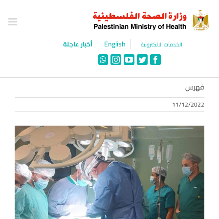
Ski
t
conten
English
أخبار عاجلة
الخدمات الالكترونية
WhatsApp
Instagram
YouTube
Twitter
Facebook
فهرس
11/12/2022