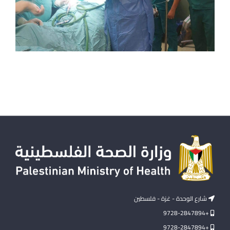
شارع الوحدة - غزة - فلسطين
+9728-2847894
+9728-2847894