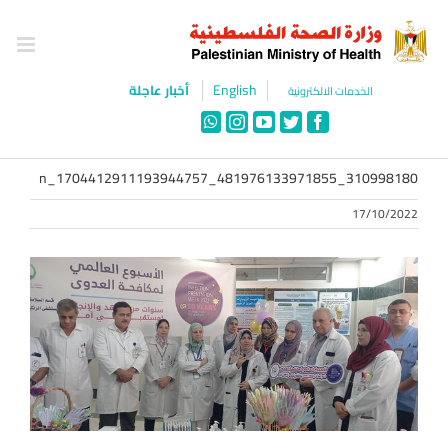
Ski
t
conten
English
أخبار عاجلة
الخدمات الالكترونية
WhatsApp
Instagram
YouTube
Twitter
Facebook
310998180_481976133971855_1704412911193944757_n
17/10/2022