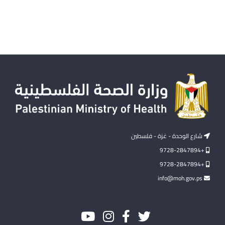
شارع الوحدة - غزة - فلسطين
+9728-2847894
+9728-2847894
info@moh.gov.ps