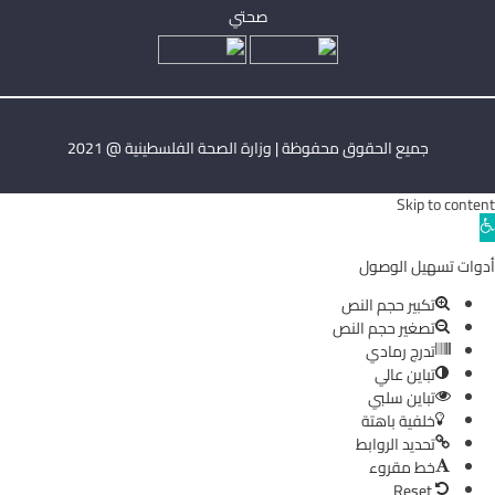
صحتي
جميع الحقوق محفوظة | وزارة الصحة الفلسطينية @ 2021
Skip to content
Ope
toolba
أدوات تسهيل الوصول
تكبير حجم النص
تصغير حجم النص
تدرج رمادي
تباين عالي
تباين سلبي
خلفية باهتة
تحديد الروابط
خط مقروء
Reset